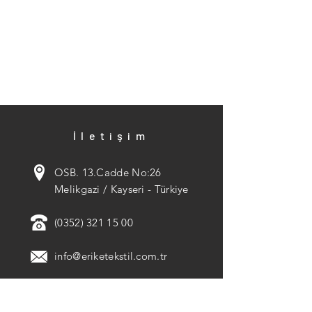
İletişim
OSB. 13.Cadde No:26
Melikgazi / Kayseri - Türkiye
(0352) 321 15 00
info@eriketekstil.com.tr
WHATSAPP